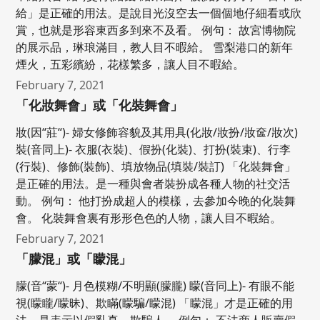
給」是正確的用法。是說目光沒空去一個個地仔細看或欣
賞，也就是形容東西多到來不及看。 例句： 故宮博物院
的展示品，琳琅滿目，教人目不暇給。 雪梨港口的新年
煙火，五彩繽紛，花樣繁多，讓人目不暇給。
February 7, 2021
「化妝舞會」或「化裝舞會」
妝(因“莊“)- 婦女修飾容貌及其用具(化妝/妝扮/妝奩/妝次)
裝(音同上)- 衣服(衣裝)、假扮(化裝)、打扮(裝束)、行李
(行裝)、修飾(裝飾)、填放物品(填裝/裝訂) 「化裝舞會」
是正確的用法。是一種與會者裝扮成各種人物的社交活
動。 例句： 他打扮成超人的模樣，去參加今晚的化裝舞
會。 化裝舞會裏有形形色色的人物，讓人目不暇給。
February 7, 2021
「朦混」或「矇混」
朦(音“蒙“)- 月色模糊/不明顯(朦朧) 矇(音同上)- 有眼不能
視(矇矓/矇昧)、欺瞞(矇騙/矇混) 「矇混」才是正確的用
法。是表示以假亂真，欺騙人。 例句： 不法商人販賣假