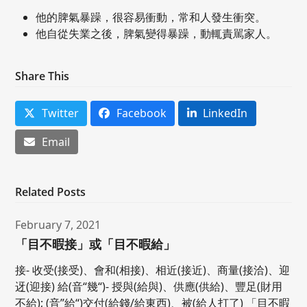
他的脾氣暴躁，很容易衝動，常和人發生衝突。
他自從失業之後，脾氣變得暴躁，動輒責駡家人。
Share This
Twitter
Facebook
LinkedIn
Email
Related Posts
February 7, 2021
「目不暇接」或「目不暇給」
接- 收受(接受)、會和(相接)、相近(接近)、商量(接洽)、迎
迓(迎接) 給(音“幾“)- 授與(給與)、供應(供給)、豐足(財用
不給); (音”給“)交付(給錢/給東西)、被(給人打了) 「目不暇