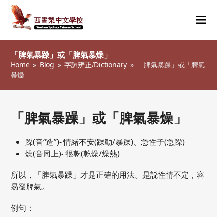
Ope
Clos
mob
mob
「脾氣暴躁」或「脾氣暴燥」
me
me
Home
»
Blog
»
字詞辨正/Dictionary
»
「脾氣暴躁」或「脾氣
暴燥」
「脾氣暴躁」或「脾氣暴燥」
躁(音“造”)- 情緒不安(躁動/暴躁)、急性子(急躁)
燥(音同上)- 很乾(乾燥/燥熱)
所以，「脾氣暴躁」才是正確的用法。是説性情不定，容
易發脾氣。
例句：