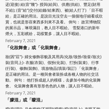
迓(迎接) 給(音“幾“)- 授與(給與)、供應(供給)、豐足(財用
不給); (音”給“)交付(給錢/給東西)、被(給人打了) 「目不暇
給」是正確的用法。是說目光沒空去一個個地仔細看或欣
賞，也就是形容東西多到來不及看。 例句： 故宮博物院
的展示品，琳琅滿目，教人目不暇給。 雪梨港口的新年
煙火，五彩繽紛，花樣繁多，讓人目不暇給。
February 7, 2021
「化妝舞會」或「化裝舞會」
妝(因“莊“)- 婦女修飾容貌及其用具(化妝/妝扮/妝奩/妝次)
裝(音同上)- 衣服(衣裝)、假扮(化裝)、打扮(裝束)、行李
(行裝)、修飾(裝飾)、填放物品(填裝/裝訂) 「化裝舞會」
是正確的用法。是一種與會者裝扮成各種人物的社交活
動。 例句： 他打扮成超人的模樣，去參加今晚的化裝舞
會。 化裝舞會裏有形形色色的人物，讓人目不暇給。
February 7, 2021
「朦混」或「矇混」
朦(音“蒙“)- 月色模糊/不明顯(朦朧) 矇(音同上)- 有眼不能