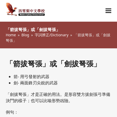
Ope
Clos
mob
mob
「箭拔弩張」或「劍拔弩張」
me
me
Home
»
Blog
»
字詞辨正/Dictionary
»
「箭拔弩張」或「劍拔
弩張」
「箭拔弩張」或「劍拔弩張」
箭- 用弓發射的武器
劍- 兩面鋒刃尖銳的武器
「劍拔弩張」才是正確的用法。是形容雙方拔劍張弓準備
決鬥的樣子；也可以比喻形勢凶險。
例句：