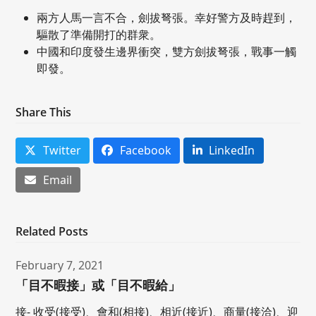
兩方人馬一言不合，劍拔弩張。幸好警方及時趕到，
驅散了準備開打的群衆。
中國和印度發生邊界衝突，雙方劍拔弩張，戰事一觸
即發。
Share This
Twitter
Facebook
LinkedIn
Email
Related Posts
February 7, 2021
「目不暇接」或「目不暇給」
接- 收受(接受)、會和(相接)、相近(接近)、商量(接洽)、迎