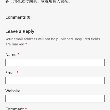
客，混在旅行團裏，矇混追捕的警察。
Comments (0)
Leave a Reply
Your email address will not be published.
Required fields
are marked
*
Name
*
Email
*
Website
Comment
*