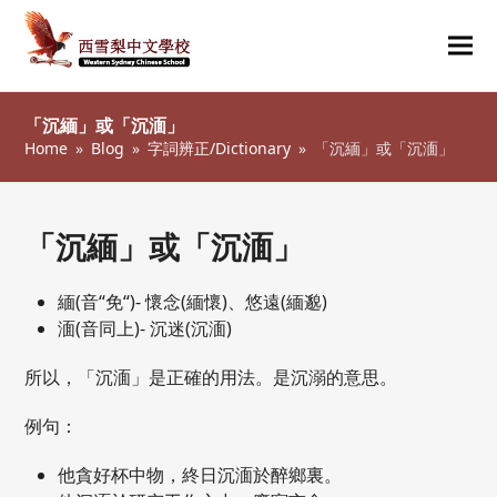
Ope
Clos
mob
mob
「沉緬」或「沉湎」
me
me
Home
»
Blog
»
字詞辨正/Dictionary
»
「沉緬」或「沉湎」
「沉緬」或「沉湎」
緬(音“免“)- 懷念(緬懷)、悠遠(緬邈)
湎(音同上)- 沉迷(沉湎)
所以，「沉湎」是正確的用法。是沉溺的意思。
例句：
他貪好杯中物，終日沉湎於醉鄉裏。