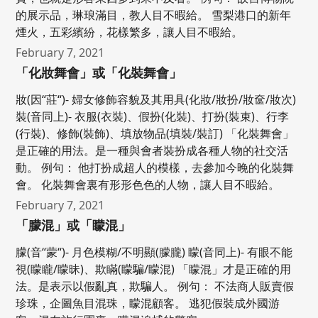
的展示品，琳琅滿目，教人目不暇給。 雪梨港口的新年
煙火，五彩繽紛，花樣繁多，讓人目不暇給。
February 7, 2021
「化妝舞會」或「化裝舞會」
妝(因“莊“)- 婦女修飾容貌及其用具(化妝/妝扮/妝奩/妝次)
裝(音同上)- 衣服(衣裝)、假扮(化裝)、打扮(裝束)、行李
(行裝)、修飾(裝飾)、填放物品(填裝/裝訂) 「化裝舞會」
是正確的用法。是一種與會者裝扮成各種人物的社交活
動。 例句： 他打扮成超人的模樣，去參加今晚的化裝舞
會。 化裝舞會裏有形形色色的人物，讓人目不暇給。
February 7, 2021
「朦混」或「矇混」
朦(音“蒙“)- 月色模糊/不明顯(朦朧) 矇(音同上)- 有眼不能
視(矇矓/矇昧)、欺瞞(矇騙/矇混) 「矇混」才是正確的用
法。是表示以假亂真，欺騙人。 例句： 不法商人販賣假
珍珠，企圖魚目混珠，矇混顧客。 逃犯假裝成外國游