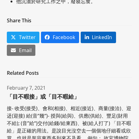
他沉湎於研究工作之中，廢寢忘食。
Share This
Twitter
Facebook
LinkedIn
Email
Related Posts
February 7, 2021
「目不暇接」或「目不暇給」
接- 收受(接受)、會和(相接)、相近(接近)、商量(接洽)、迎
迓(迎接) 給(音“幾“)- 授與(給與)、供應(供給)、豐足(財用
不給); (音”給“)交付(給錢/給東西)、被(給人打了) 「目不暇
給」是正確的用法。是說目光沒空去一個個地仔細看或欣
賞，也就是形容東西多到來不及看。 例句： 故宮博物院