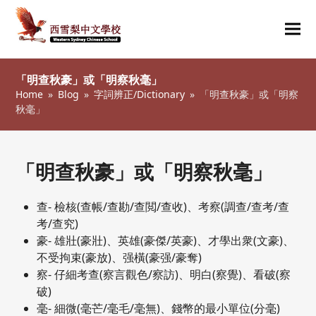
Ope
Clos
mob
mob
「明查秋豪」或「明察秋毫」
me
me
Home
»
Blog
»
字詞辨正/Dictionary
»
「明查秋豪」或「明察
秋毫」
「明查秋豪」或「明察秋毫」
查- 檢核(查帳/查勘/查閲/查收)、考察(調查/查考/查
考/查究)
豪- 雄壯(豪壯)、英雄(豪傑/英豪)、才學出衆(文豪)、
不受拘束(豪放)、强橫(豪强/豪奪)
察- 仔細考查(察言觀色/察訪)、明白(察覺)、看破(察
破)
毫- 細微(毫芒/毫毛/毫無)、錢幣的最小單位(分毫)