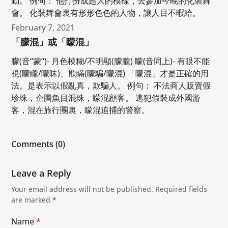
動。 例句： 他打扮成超人的模樣，去參加今晚的化裝舞
會。 化裝舞會裏有形形色色的人物，讓人目不暇給。
February 7, 2021
「朦混」或「矇混」
朦(音“蒙“)- 月色模糊/不明顯(朦朧) 矇(音同上)- 有眼不能
視(矇矓/矇昧)、欺瞞(矇騙/矇混) 「矇混」才是正確的用
法。是表示以假亂真，欺騙人。 例句： 不法商人販賣假
珍珠，企圖魚目混珠，矇混顧客。 逃犯假裝成外國游
客，混在旅行團裏，矇混追捕的警察。
Comments (0)
Leave a Reply
Your email address will not be published.
Required fields
are marked
*
Name
*