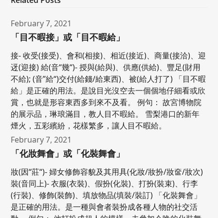
February 7, 2021
「目不暇接」或「目不暇給」
接- 收受(接受)、會和(相接)、相近(接近)、商量(接洽)、迎
迓(迎接) 給(音“幾“)- 授與(給與)、供應(供給)、豐足(財用
不給); (音”給“)交付(給錢/給東西)、被(給人打了) 「目不暇
給」是正確的用法。是說目光沒空去一個個地仔細看或欣
賞，也就是形容東西多到來不及看。 例句： 故宮博物院
的展示品，琳琅滿目，教人目不暇給。 雪梨港口的新年
煙火，五彩繽紛，花樣繁多，讓人目不暇給。
February 7, 2021
「化妝舞會」或「化裝舞會」
妝(因“莊“)- 婦女修飾容貌及其用具(化妝/妝扮/妝奩/妝次)
裝(音同上)- 衣服(衣裝)、假扮(化裝)、打扮(裝束)、行李
(行裝)、修飾(裝飾)、填放物品(填裝/裝訂) 「化裝舞會」
是正確的用法。是一種與會者裝扮成各種人物的社交活