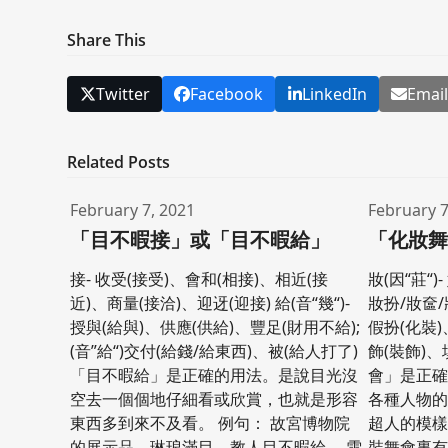
Share This
Twitter
Facebook
LinkedIn
Emai
Related Posts
February 7, 2021
February 7
「目不暇接」或「目不暇給」
「化妝
接- 收受(接受)、會和(相接)、相近(接
妝(因“莊“
近)、商量(接洽)、迎迓(迎接) 給(音“幾“)-
妝扮/妝奩/
授與(給與)、供應(供給)、豐足(財用不給);
假扮(化裝)
(音”給“)交付(給錢/給東西)、被(給人打了)
飾(裝飾)、
「目不暇給」是正確的用法。是說目光沒
會」是正
空去一個個地仔細看或欣賞，也就是形容
各種人物的
東西多到來不及看。 例句： 故宮博物院
超人的模樣
的展示品，琳琅滿目，教人目不暇給。 雪
裝舞會裏