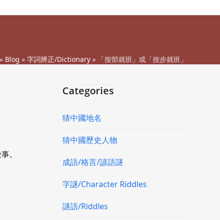
»
Blog
»
字詞辨正/Dictionary
»
「按部就班」或「按步就班」
Categories
猜中國地名
猜中國歷史人物
做事。
成語/格言/諺語謎
字謎/Character Riddles
謎語/Riddles