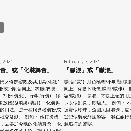
l
, 2021
February 7, 2021
舞會」或「化裝舞會」
「朦混」或「矇混」
)- 婦女修飾容貌及其用具(化妝/
朦(音“蒙“)- 月色模糊/不明顯(朦朧
妝次) 裝(音同上)- 衣服(衣裝)、
同上)- 有眼不能視(矇矓/矇昧)、
、打扮(裝束)、行李(行裝)、修
騙/矇混) 「矇混」才是正確的
填放物品(填裝/裝訂) 「化裝舞
示以假亂真，欺騙人。 例句： 
確的用法。是一種與會者裝扮成
販賣假珍珠，企圖魚目混珠，矇
社交活動。 例句： 他打扮成
逃犯假裝成外國游客，混在旅行
，去參加今晚的化裝舞會。 化
混追捕的警察。
有形形色色的人物，讓人目不暇