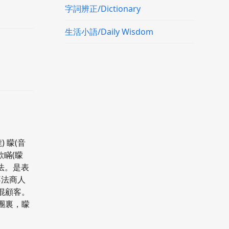
字詞辨正/Dictionary
生活小語/Daily Wisdom
) 矇(音
欺瞞(矇
用法。是表
不法商人
混顧客。
團裏，矇