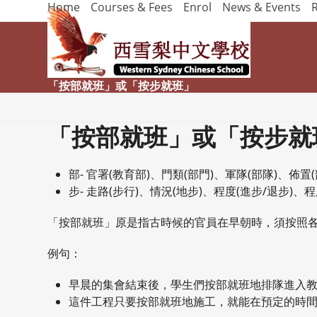
Home
Courses & Fees
Enrol
News & Events
Skip
to
content
「按部就班」或「按步就班」
「按部就班」或「按步就
部- 官署(教育部)、門類(部門)、軍隊(部隊)、佈置(
步- 走路(步行)、情況(地步)、程度(進步/退步)、程
「按部就班」原是指古時候的官員在早朝時，須按照
例句：
早晨的集會結束後，學生們按部就班地排隊進入
這件工程只要按部就班地施工，就能在預定的時