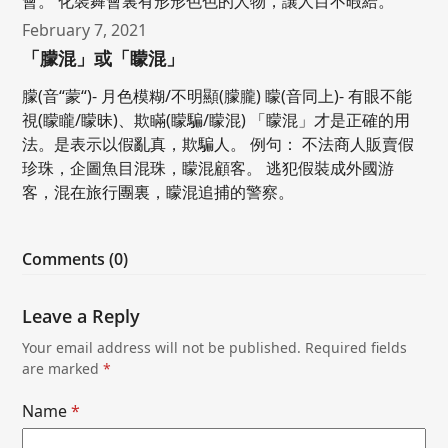
會。 化裝舞會裏有形形色色的人物，讓人目不暇給。
February 7, 2021
「朦混」或「矇混」
朦(音“蒙“)- 月色模糊/不明顯(朦朧) 矇(音同上)- 有眼不能
視(矇矓/矇昧)、欺瞞(矇騙/矇混) 「矇混」才是正確的用
法。是表示以假亂真，欺騙人。 例句： 不法商人販賣假
珍珠，企圖魚目混珠，矇混顧客。 逃犯假裝成外國游
客，混在旅行團裏，矇混追捕的警察。
Comments (0)
Leave a Reply
Your email address will not be published.
Required fields
are marked
*
Name
*