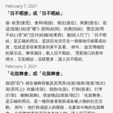
February 7, 2021
「目不暇接」或「目不暇給」
接- 收受(接受)、會和(相接)、相近(接近)、商量(接洽)、迎
迓(迎接) 給(音“幾“)- 授與(給與)、供應(供給)、豐足(財用
不給); (音”給“)交付(給錢/給東西)、被(給人打了) 「目不暇
給」是正確的用法。是說目光沒空去一個個地仔細看或欣
賞，也就是形容東西多到來不及看。 例句： 故宮博物院
的展示品，琳琅滿目，教人目不暇給。 雪梨港口的新年
煙火，五彩繽紛，花樣繁多，讓人目不暇給。
February 7, 2021
「化妝舞會」或「化裝舞會」
妝(因“莊“)- 婦女修飾容貌及其用具(化妝/妝扮/妝奩/妝次)
裝(音同上)- 衣服(衣裝)、假扮(化裝)、打扮(裝束)、行李
(行裝)、修飾(裝飾)、填放物品(填裝/裝訂) 「化裝舞會」
是正確的用法。是一種與會者裝扮成各種人物的社交活
動。 例句： 他打扮成超人的模樣，去參加今晚的化裝舞