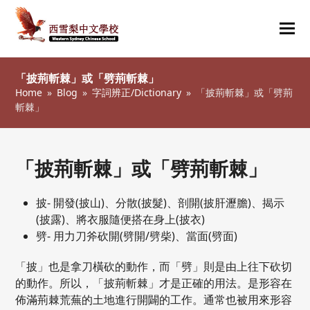
Ope
Clos
mob
mob
「披荊斬棘」或「劈荊斬棘」
me
me
Home
»
Blog
»
字詞辨正/Dictionary
»
「披荊斬棘」或「劈荊
斬棘」
「披荊斬棘」或「劈荊斬棘」
披- 開發(披山)、分散(披髮)、剖開(披肝瀝膽)、揭示
(披露)、將衣服隨便搭在身上(披衣)
劈- 用力刀斧砍開(劈開/劈柴)、當面(劈面)
「披」也是拿刀橫砍的動作，而「劈」則是由上往下砍切
的動作。所以，「披荊斬棘」才是正確的用法。是形容在
佈滿荊棘荒蕪的土地進行開闢的工作。通常也被用來形容