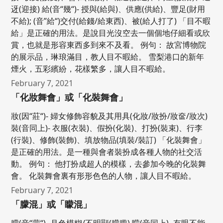
迓(迎接) 給(音“幾“)- 授與(給與)、供應(供給)、豐足(財用
不給); (音”給“)交付(給錢/給東西)、被(給人打了) 「目不暇
給」是正確的用法。是說目光沒空去一個個地仔細看或欣
賞，也就是形容東西多到來不及看。 例句： 故宮博物院
的展示品，琳琅滿目，教人目不暇給。 雪梨港口的新年
煙火，五彩繽紛，花樣繁多，讓人目不暇給。
February 7, 2021
「化妝舞會」或「化裝舞會」
妝(因“莊“)- 婦女修飾容貌及其用具(化妝/妝扮/妝奩/妝次)
裝(音同上)- 衣服(衣裝)、假扮(化裝)、打扮(裝束)、行李
(行裝)、修飾(裝飾)、填放物品(填裝/裝訂) 「化裝舞會」
是正確的用法。是一種與會者裝扮成各種人物的社交活
動。 例句： 他打扮成超人的模樣，去參加今晚的化裝舞
會。 化裝舞會裏有形形色色的人物，讓人目不暇給。
February 7, 2021
「朦混」或「矇混」
朦(音“蒙“)- 月色模糊/不明顯(朦朧) 矇(音同上)- 有眼不能