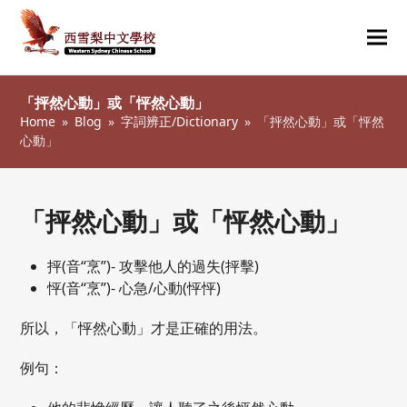
Ope
Clos
mob
mob
「抨然心動」或「怦然心動」
me
me
Home
»
Blog
»
字詞辨正/Dictionary
»
「抨然心動」或「怦然
心動」
「抨然心動」或「怦然心動」
抨(音“烹”)- 攻擊他人的過失(抨擊)
怦(音“烹”)- 心急/心動(怦怦)
所以，「怦然心動」才是正確的用法。
例句：