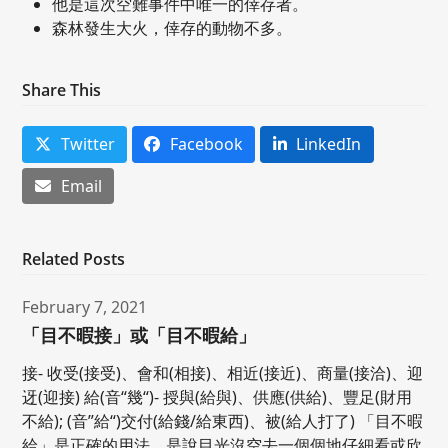
他是這次空難事件中唯一的倖存者。
森林發生大火，倖存的動物不多。
Share This
Twitter
Facebook
LinkedIn
Email
Related Posts
February 7, 2021
「目不暇接」或「目不暇給」
接- 收受(接受)、會和(相接)、相近(接近)、商量(接洽)、迎
迓(迎接) 給(音“幾“)- 授與(給與)、供應(供給)、豐足(財用
不給); (音”給“)交付(給錢/給東西)、被(給人打了) 「目不暇
給」是正確的用法。是說目光沒空去一個個地仔細看或欣