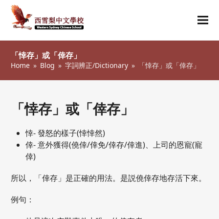
Ope
Clos
mob
mob
「悻存」或「倖存」
me
me
Home
»
Blog
»
字詞辨正/Dictionary
»
「悻存」或「倖存」
「悻存」或「倖存」
悻- 發怒的樣子(悻悻然)
倖- 意外獲得(僥倖/倖免/倖存/倖進)、上司的恩寵(寵
倖)
所以，「倖存」是正確的用法。是説僥倖存地存活下來。
例句：