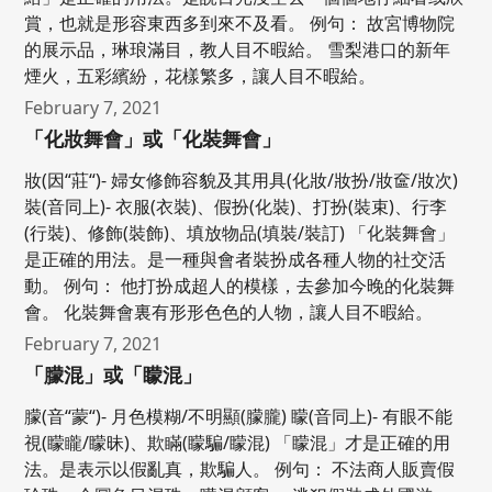
賞，也就是形容東西多到來不及看。 例句： 故宮博物院
的展示品，琳琅滿目，教人目不暇給。 雪梨港口的新年
煙火，五彩繽紛，花樣繁多，讓人目不暇給。
February 7, 2021
「化妝舞會」或「化裝舞會」
妝(因“莊“)- 婦女修飾容貌及其用具(化妝/妝扮/妝奩/妝次)
裝(音同上)- 衣服(衣裝)、假扮(化裝)、打扮(裝束)、行李
(行裝)、修飾(裝飾)、填放物品(填裝/裝訂) 「化裝舞會」
是正確的用法。是一種與會者裝扮成各種人物的社交活
動。 例句： 他打扮成超人的模樣，去參加今晚的化裝舞
會。 化裝舞會裏有形形色色的人物，讓人目不暇給。
February 7, 2021
「朦混」或「矇混」
朦(音“蒙“)- 月色模糊/不明顯(朦朧) 矇(音同上)- 有眼不能
視(矇矓/矇昧)、欺瞞(矇騙/矇混) 「矇混」才是正確的用
法。是表示以假亂真，欺騙人。 例句： 不法商人販賣假