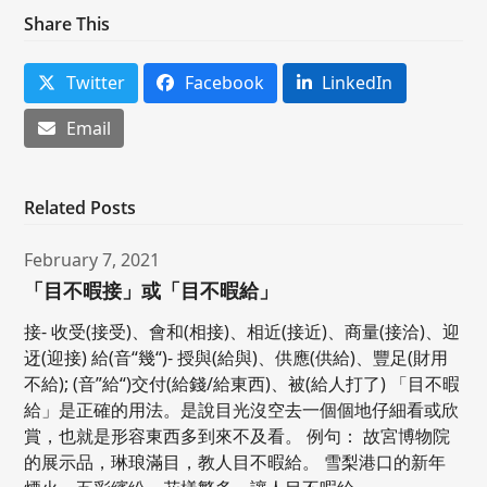
Share This
Twitter
Facebook
LinkedIn
Email
Related Posts
February 7, 2021
「目不暇接」或「目不暇給」
接- 收受(接受)、會和(相接)、相近(接近)、商量(接洽)、迎
迓(迎接) 給(音“幾“)- 授與(給與)、供應(供給)、豐足(財用
不給); (音”給“)交付(給錢/給東西)、被(給人打了) 「目不暇
給」是正確的用法。是說目光沒空去一個個地仔細看或欣
賞，也就是形容東西多到來不及看。 例句： 故宮博物院
的展示品，琳琅滿目，教人目不暇給。 雪梨港口的新年