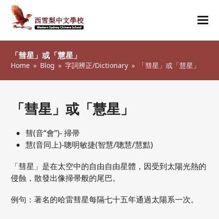
Ope
Clos
mob
mob
「彗星」或「慧星」
me
me
Home
»
Blog
»
字詞辨正/Dictionary
»
「彗星」或「慧星」
「彗星」或「慧星」
彗(音“會”)- 掃帚
慧(音同上)-聰明敏捷(智慧/聰慧/慧黠)
「彗星」是在太空中的自由自由星體，因受到太陽光熱的
侵蝕，散發出像掃帚般的尾巴。
例句：著名的哈雷彗星每隔七十五年通過太陽系一次。