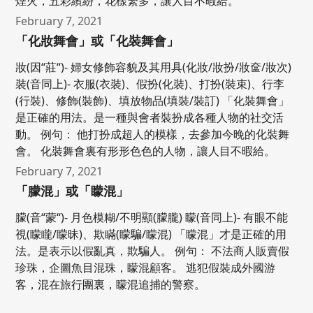
煙火，五彩繽紛，花樣繁多，讓人目不暇給。
February 7, 2021
「化妝舞會」或「化裝舞會」
妝(因“莊“)- 婦女修飾容貌及其用具(化妝/妝扮/妝奩/妝次)
裝(音同上)- 衣服(衣裝)、假扮(化裝)、打扮(裝束)、行李
(行裝)、修飾(裝飾)、填放物品(填裝/裝訂) 「化裝舞會」
是正確的用法。是一種與會者裝扮成各種人物的社交活
動。 例句： 他打扮成超人的模樣，去參加今晚的化裝舞
會。 化裝舞會裏有形形色色的人物，讓人目不暇給。
February 7, 2021
「朦混」或「矇混」
朦(音“蒙“)- 月色模糊/不明顯(朦朧) 矇(音同上)- 有眼不能
視(矇矓/矇昧)、欺瞞(矇騙/矇混) 「矇混」才是正確的用
法。是表示以假亂真，欺騙人。 例句： 不法商人販賣假
珍珠，企圖魚目混珠，矇混顧客。 逃犯假裝成外國游
客，混在旅行團裏，矇混追捕的警察。