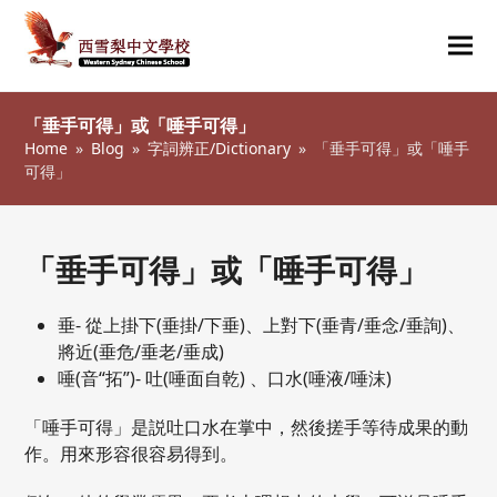
Ope
Clos
mob
mob
「垂手可得」或「唾手可得」
me
me
Home
»
Blog
»
字詞辨正/Dictionary
»
「垂手可得」或「唾手
可得」
「垂手可得」或「唾手可得」
垂- 從上掛下(垂掛/下垂)、上對下(垂青/垂念/垂詢)、
將近(垂危/垂老/垂成)
唾(音“拓”)- 吐(唾面自乾) 、口水(唾液/唾沫)
「唾手可得」是説吐口水在掌中，然後搓手等待成果的動
作。用來形容很容易得到。