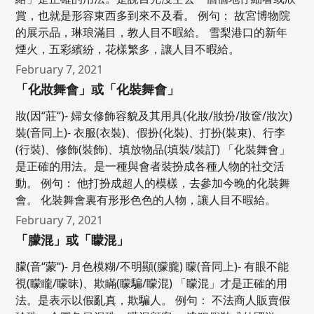
賞，也就是形容東西多到來不及看。 例句： 故宮博物院
的展示品，琳琅滿目，教人目不暇給。 雪梨港口的新年
煙火，五彩繽紛，花樣繁多，讓人目不暇給。
February 7, 2021
「化妝舞會」或「化裝舞會」
妝(因“莊“)- 婦女修飾容貌及其用具(化妝/妝扮/妝奩/妝次)
裝(音同上)- 衣服(衣裝)、假扮(化裝)、打扮(裝束)、行李
(行裝)、修飾(裝飾)、填放物品(填裝/裝訂) 「化裝舞會」
是正確的用法。是一種與會者裝扮成各種人物的社交活
動。 例句： 他打扮成超人的模樣，去參加今晚的化裝舞
會。 化裝舞會裏有形形色色的人物，讓人目不暇給。
February 7, 2021
「朦混」或「矇混」
朦(音“蒙“)- 月色模糊/不明顯(朦朧) 矇(音同上)- 有眼不能
視(矇矓/矇昧)、欺瞞(矇騙/矇混) 「矇混」才是正確的用
法。是表示以假亂真，欺騙人。 例句： 不法商人販賣假