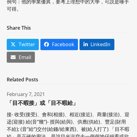
例句：他的學業優異，要考上理想中的大學，可説是唾手
可得。
Share This
Twitter
Facebook
LinkedIn
Email
Related Posts
February 7, 2021
「目不暇接」或「目不暇給」
接- 收受(接受)、會和(相接)、相近(接近)、商量(接洽)、迎
迓(迎接) 給(音“幾“)- 授與(給與)、供應(供給)、豐足(財用
不給); (音”給“)交付(給錢/給東西)、被(給人打了) 「目不暇
給」是正確的用法。是說目光沒空去一個個地仔細看或欣