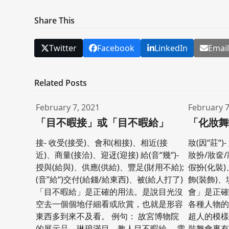
Share This
Twitter
Facebook
LinkedIn
Emai
Related Posts
February 7, 2021
February 7
「目不暇接」或「目不暇給」
「化妝
接- 收受(接受)、會和(相接)、相近(接
妝(因“莊“
近)、商量(接洽)、迎迓(迎接) 給(音“幾“)-
妝扮/妝奩/
授與(給與)、供應(供給)、豐足(財用不給);
假扮(化裝)
(音”給“)交付(給錢/給東西)、被(給人打了)
飾(裝飾)、
「目不暇給」是正確的用法。是說目光沒
會」是正
空去一個個地仔細看或欣賞，也就是形容
各種人物的
東西多到來不及看。 例句： 故宮博物院
超人的模樣
的展示品，琳琅滿目，教人目不暇給。 雪
裝舞會裏