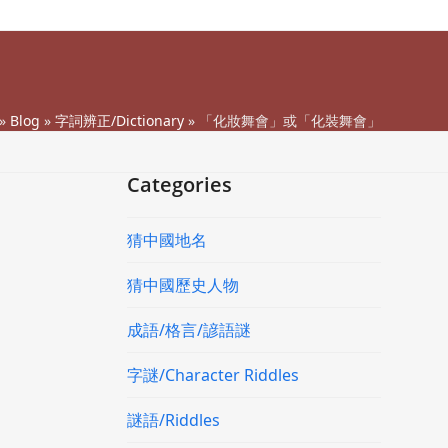
»
Blog
»
字詞辨正/Dictionary
»
「化妝舞會」或「化裝舞會」
Categories
猜中國地名
猜中國歷史人物
成語/格言/諺語謎
字謎/Character Riddles
謎語/Riddles