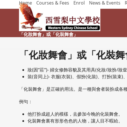
Home
Courses & Fees
Enrol
News & Events
Skip
to
content
「化妝舞會」或「化裝舞會」
「化妝舞會」或「化裝舞
妝(因“莊“)- 婦女修飾容貌及其用具(化妝/妝扮/妝奩
裝(音同上)- 衣服(衣裝)、假扮(化裝)、打扮(裝束
「化裝舞會」是正確的用法。是一種與會者裝扮成各
例句：
他打扮成超人的模樣，去參加今晚的化裝舞會。
化裝舞會裏有形形色色的人物，讓人目不暇給。