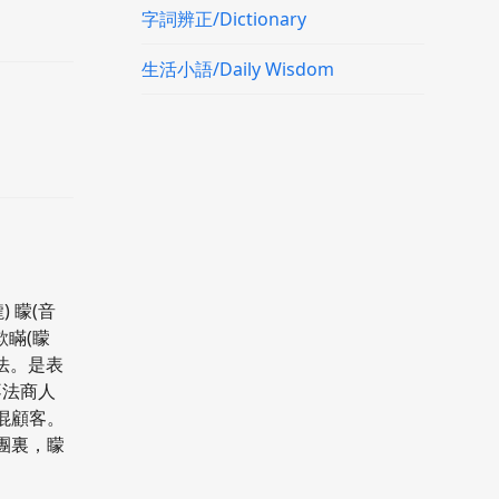
字詞辨正/Dictionary
生活小語/Daily Wisdom
) 矇(音
欺瞞(矇
用法。是表
不法商人
混顧客。
團裏，矇