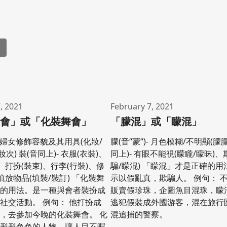
l
, 2021
February 7, 2021
舞會」或「化裝舞會」
「朦混」或「矇混」
)- 婦女修飾容貌及其用具(化妝/
朦(音“蒙“)- 月色模糊/不明顯(朦朧
妝次) 裝(音同上)- 衣服(衣裝)、
同上)- 有眼不能視(矇矓/矇昧)、
、打扮(裝束)、行李(行裝)、修
騙/矇混) 「矇混」才是正確的
填放物品(填裝/裝訂) 「化裝舞
示以假亂真，欺騙人。 例句： 
確的用法。是一種與會者裝扮成
販賣假珍珠，企圖魚目混珠，矇
社交活動。 例句： 他打扮成
逃犯假裝成外國游客，混在旅行
，去參加今晚的化裝舞會。 化
混追捕的警察。
有形形色色的人物，讓人目不暇