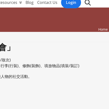
Resources
Blog
Contact Us
Login
Home
會」
/妝次)
)、行李(行裝)、修飾(裝飾)、填放物品(填裝/裝訂)
種人物的社交活動。